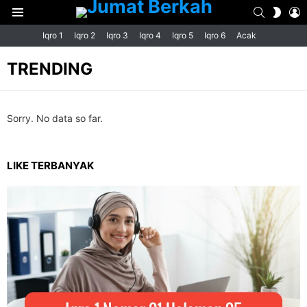
SEARCH
L
SWIT
Menu
SKIN
Iqro 1
Iqro 2
Iqro 3
Iqro 4
Iqro 5
Iqro 6
Acak
TRENDING
Sorry. No data so far.
LIKE TERBANYAK