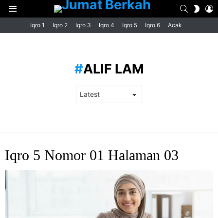
SEARCH
L
SWIT
Menu
SKIN
Iqro 1
Iqro 2
Iqro 3
Iqro 4
Iqro 5
Iqro 6
Acak
ALIF LAM
LATEST
Iqro 5 Nomor 01 Halaman 03
STORIES