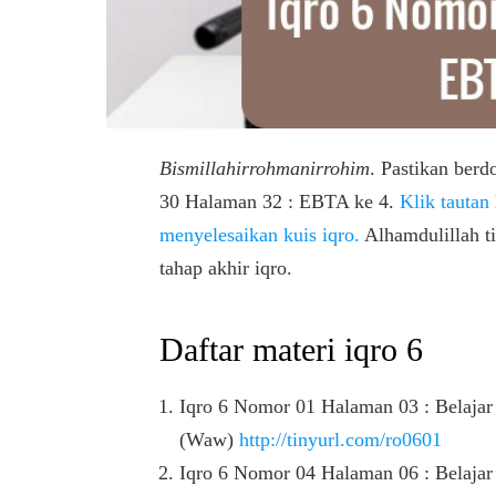
Bismillahirrohmanirrohim
. Pastikan berd
30 Halaman 32 : EBTA ke 4.
Klik tautan
menyelesaikan kuis iqro.
Alhamdulillah t
tahap akhir iqro.
Daftar materi iqro 6
Iqro 6 Nomor 01 Halaman 03 : Belajar نْ (Nun Sukun) atau Tanwin bertemu 
(Waw)
http://tinyurl.com/ro0601
Iqro 6 Nomor 04 Halaman 06 : Belajar نْ (Nun Sukun) atau Tanwin Bertemu 