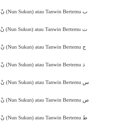
ب
ت
ج
ذ
س
ص
ط