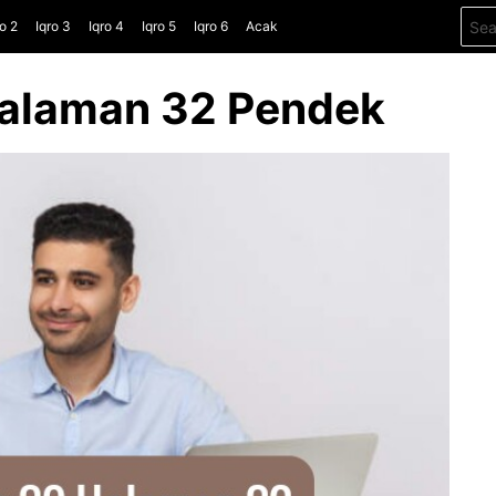
Sear
ro 2
Iqro 3
Iqro 4
Iqro 5
Iqro 6
Acak
for:
Halaman 32 Pendek