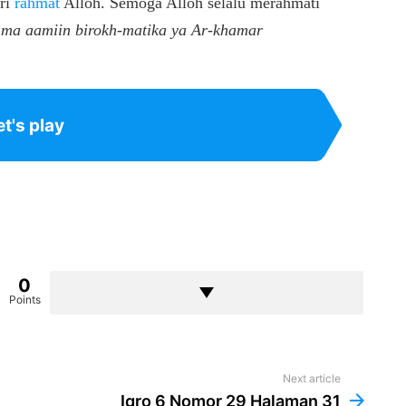
ari
rahmat
Alloh. Semoga Alloh selalu merahmati
ma aamiin birokh-matika ya Ar-khamar
et's play
0
Points
Next article
Iqro 6 Nomor 29 Halaman 31