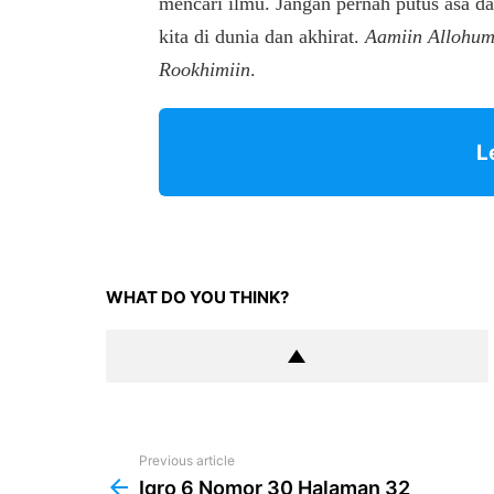
mencari ilmu. Jangan pernah putus asa d
kita di dunia dan akhirat.
Aamiin Allohum
Rookhimiin
.
L
WHAT DO YOU THINK?
Previous article
See
more
Iqro 6 Nomor 30 Halaman 32