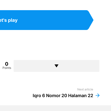
et's play
0
Points
Next article
Iqro 6 Nomor 20 Halaman 22