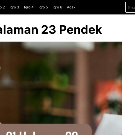
Sear
ro 2
Iqro 3
Iqro 4
Iqro 5
Iqro 6
Acak
for:
Halaman 23 Pendek