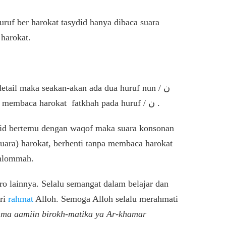
ruf ber harokat tasydid hanya dibaca suara
harokat.
detail maka seakan-akan ada dua huruf nun / ن
yang ber harokat sukun = لَ هُـ نْ نْ tanpa membaca harokat fatkhah pada huruf / ن .
ydid bertemu dengan waqof maka suara konsonan
(suara) harokat, berhenti tanpa membaca harokat
dhlommah.
o lainnya. Selalu semangat dalam belajar dan
ari
rahmat
Alloh. Semoga Alloh selalu merahmati
ma aamiin birokh-matika ya Ar-khamar