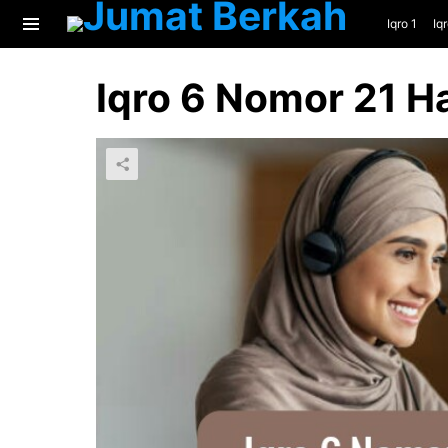
Iqro 1
Iq
Menu
Iqro 6 Nomor 21 