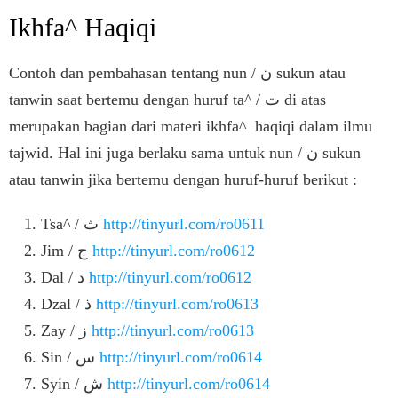
Ikhfa^ Haqiqi
Contoh dan pembahasan tentang nun / ن sukun atau
tanwin saat bertemu dengan huruf ta^ / ت di atas
merupakan bagian dari materi ikhfa^ haqiqi dalam ilmu
tajwid. Hal ini juga berlaku sama untuk nun / ن sukun
atau tanwin jika bertemu dengan huruf-huruf berikut :
Tsa^ / ث
http://tinyurl.com/ro0611
Jim / ج
http://tinyurl.com/ro0612
Dal / د
http://tinyurl.com/ro0612
Dzal / ذ
http://tinyurl.com/ro0613
Zay / ز
http://tinyurl.com/ro0613
Sin / س
http://tinyurl.com/ro0614
Syin / ش
http://tinyurl.com/ro0614