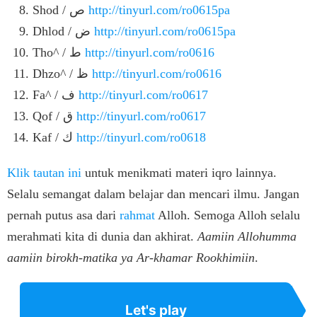
Shod / ص
http://tinyurl.com/ro0615pa
Dhlod / ض
http://tinyurl.com/ro0615pa
Tho^ / ط
http://tinyurl.com/ro0616
Dhzo^ / ظ
http://tinyurl.com/ro0616
Fa^ / ف
http://tinyurl.com/ro0617
Qof / ق
http://tinyurl.com/ro0617
Kaf / ك
http://tinyurl.com/ro0618
Klik tautan ini
untuk menikmati materi iqro lainnya.
Selalu semangat dalam belajar dan mencari ilmu. Jangan
pernah putus asa dari
rahmat
Alloh. Semoga Alloh selalu
merahmati kita di dunia dan akhirat.
Aamiin Allohumma
aamiin birokh-matika ya Ar-khamar Rookhimiin
.
Let's play