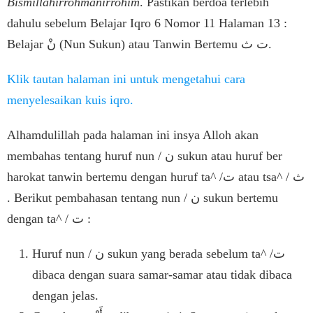
Bismillahirrohmanirrohim
. Pastikan berdoa terlebih
dahulu sebelum Belajar Iqro 6 Nomor 11 Halaman 13 :
Belajar نْ (Nun Sukun) atau Tanwin Bertemu ت ث.
Klik tautan halaman ini untuk mengetahui cara
menyelesaikan kuis iqro.
Alhamdulillah pada halaman ini insya Alloh akan
membahas tentang huruf nun / ن sukun atau huruf ber
harokat tanwin bertemu dengan huruf ta^ /ت atau tsa^ / ث
. Berikut pembahasan tentang nun / ن sukun bertemu
dengan ta^ / ت :
Huruf nun / ن sukun yang berada sebelum ta^ /ت
dibaca dengan suara samar-samar atau tidak dibaca
dengan jelas.