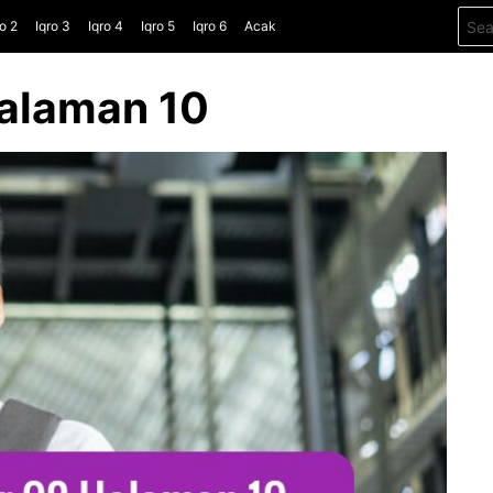
Sear
ro 2
Iqro 3
Iqro 4
Iqro 5
Iqro 6
Acak
for:
Halaman 10