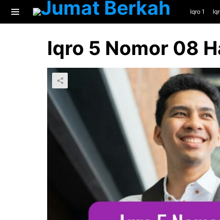
Iqro 1
Iq
Menu
Iqro 5 Nomor 08 