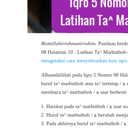
Bismillahirrohmanirrohim
. Pastikan berd
08 Halaman 10 : Latihan Ta^ Marbuthoh
mengetahui cara menyelesaikan kuis iqro
Alhamdulillah pada Iqro 5 Nomor 08 Hala
huruf ta^ marbuthoh atau ta^ tertutup / ة saat bertemu dengan waqof. Berikut tahapan cara
membaca ta^ marbuthoh
Harokat pada
Pada akhirnya huruf ta^ marbuthoh / ة yang bertemu dengan waqof berubah menjadi huruf