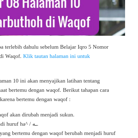
oa terlebih dahulu sebelum Belajar Iqro 5 Nomor
 di Waqof.
Klik tautan halaman ini untuk
.
man 10 ini akan menyajikan latihan tentang
 / ة saat berhenti karena bertemu dengan waqof :
 ta^ marbuthoh / ة saat waqof akan dirubah menjadi sukun.
Huruf ta^ marbuthoh / ة berubah menjadi huruf ha^ / ـه.