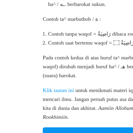
ha^ / ـه. berharokat sukun.
Contoh ta^ marbuthoh / ة :
Contoh tanpa waqof = يَةٌ
Pada contoh kedua di atas huruf ta^ marbuthoh atau ta^ 
waqof) dirubah menjadi huruf ha^ / هـ berharokat sukun. Dibaca tanpa memanjangkan
(suara) harokat.
Klik tautan ini
untuk menikmati materi iqr
mencari ilmu. Jangan pernah putus asa d
kita di dunia dan akhirat.
Aamiin Allohum
Rookhimiin
.