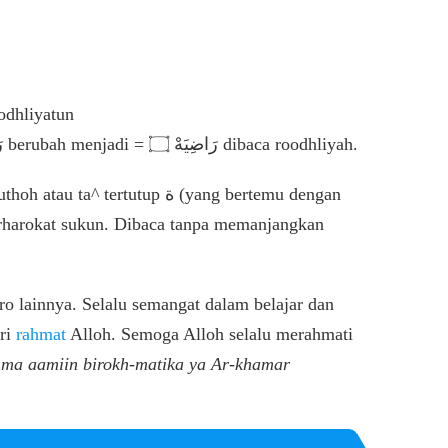
رَاضِ dibaca roodhliyatun
Contoh saat bertemu waqof = رَاضِيَةٌ ۝ berubah menjadi = رَاضِيَهْ ۝ dibaca roodhliyah.
tertutup ة (yang bertemu dengan
o lainnya. Selalu semangat dalam belajar dan
ari
rahmat
Alloh. Semoga Alloh selalu merahmati
ma aamiin birokh-matika ya Ar-khamar