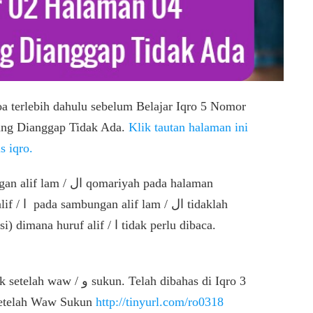
oa terlebih dahulu sebelum Belajar Iqro 5 Nomor
ا (Huruf Alif) Yang Dianggap Tidak Ada.
Klik tautan halaman ini
s iqro.
mariyah pada halaman
 tidaklah
f alif / ا tidak perlu dibaca.
Setelah Waw Sukun
http://tinyurl.com/ro0318