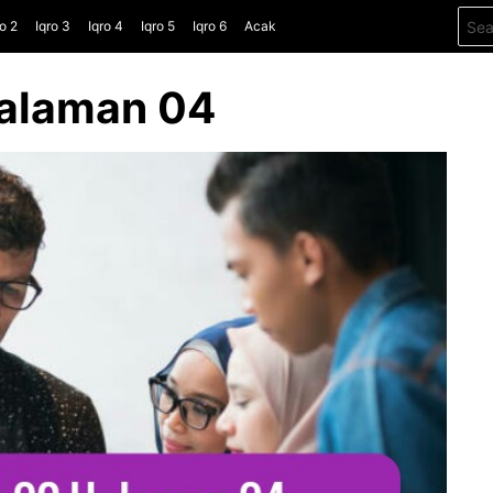
Sear
ro 2
Iqro 3
Iqro 4
Iqro 5
Iqro 6
Acak
for:
Halaman 04