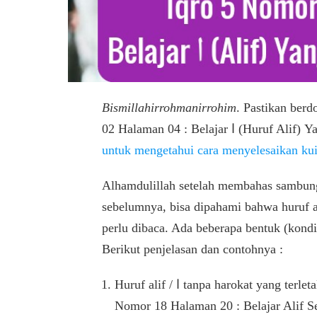
Bismillahirrohmanirrohim
. Pastikan berd
02 Halaman 04 : Belajar 
untuk mengetahui cara menyelesaikan kui
Alhamdulillah setelah membahas sambungan alif lam / ال qo
sebelumnya, bisa dipahami bahwa huruf alif / ا pada sambungan alif lam / ال
perlu dibaca. Ada beberapa bentuk (kondisi) dimana huru
Berikut penjelasan dan contohnya :
Huruf alif / ا tanpa harokat yang terletak setelah waw / و sukun. Telah dibahas di Iqro 3
Nomor 18 Halaman 20 : Belajar Alif 