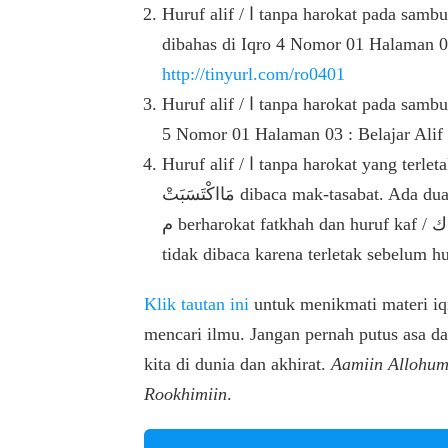
Huruf alif / ا tanpa harokat pada sambungan huruf ber harokat fatkhah tanwin. Telah
dibahas di Iqro 4 Nomor 01 Halaman 0
http://tinyurl.com/ro0401
Huruf alif / ا tanpa harokat pada sambungan alif lam / ال qomariyah. Telah dibahas di Iqro
5 Nomor 01 Halaman 03 : Belajar Al
Huruf alif / ا tanpa harokat yang terletak sebelum huruf berharokat sukun. Contoh =
مَااكْتَسَبَتْ dibaca mak-tasabat. Ada dua huruf alif / ا yang tidak dibaca antara huruf mim /
م berharokat fatkhah dan huruf kaf / ك berharokat sukun. Kedua huruf alif / ا tersebut
Klik tautan ini
untuk menikmati materi iqr
mencari ilmu. Jangan pernah putus asa d
kita di dunia dan akhirat.
Aamiin Allohum
Rookhimiin
.