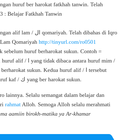
3 : Belajar Fatkhah Tanwin
if Lam Qomariyah
http://tinyurl.com/ro0501
tidak dibaca karena terletak sebelum huruf kaf / ك yang ber harokat sukun.
o lainnya. Selalu semangat dalam belajar dan
ari
rahmat
Alloh. Semoga Alloh selalu merahmati
ma aamiin birokh-matika ya Ar-khamar