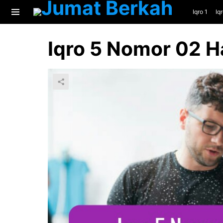
Iqro 1
Iq
Menu
Iqro 5 Nomor 02 