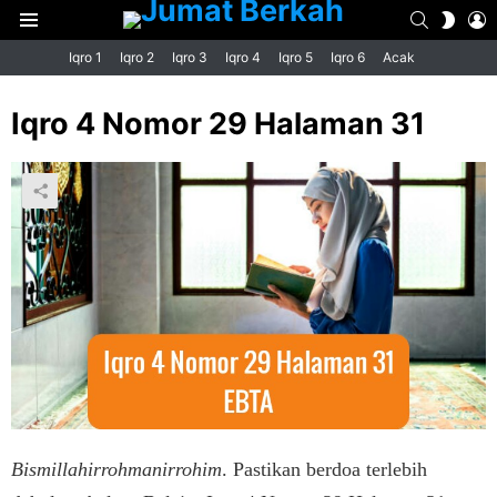
SEARCH
L
SWIT
Menu
SKIN
Iqro 1
Iqro 2
Iqro 3
Iqro 4
Iqro 5
Iqro 6
Acak
Iqro 4 Nomor 29 Halaman 31
Bismillahirrohmanirrohim
. Pastikan berdoa terlebih