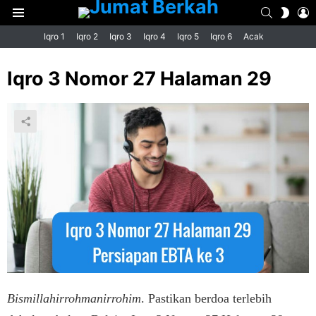
SEARCH
L
SWIT
Menu
SKIN
Iqro 1
Iqro 2
Iqro 3
Iqro 4
Iqro 5
Iqro 6
Acak
Iqro 3 Nomor 27 Halaman 29
Bismillahirrohmanirrohim
. Pastikan berdoa terlebih