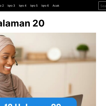
Sear
ro 2
Iqro 3
Iqro 4
Iqro 5
Iqro 6
Acak
for:
Halaman 20