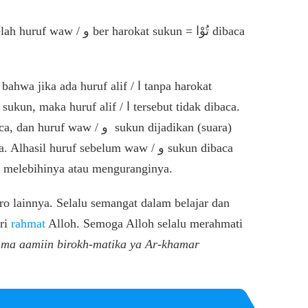
ka ada huruf alif / ا tanpa harokat
l huruf sebelum waw / و sukun dibaca
lu melebihinya atau menguranginya.
o lainnya. Selalu semangat dalam belajar dan
ari
rahmat
Alloh. Semoga Alloh selalu merahmati
ma aamiin birokh-matika ya Ar-khamar