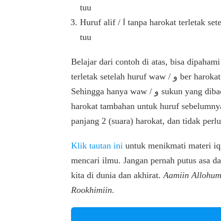
tuu
Huruf alif / ا tanpa harokat terletak setelah huruf waw / و ber harokat sukun = تُوْا dibaca
tuu
Belajar dari contoh di atas, bisa dipahami bahwa ji
terletak setelah huruf waw / و ber harokat sukun, maka huruf alif / ا tersebut tidak dibaca.
Sehingga hanya waw / و sukun yang dibaca, dan huruf waw / و sukun dijadikan (suara)
harokat tambahan untuk huruf sebelumnya. Alhasi
panjang 2 (suara) harokat, dan tidak per
Klik tautan ini
untuk menikmati materi iqr
mencari ilmu. Jangan pernah putus asa d
kita di dunia dan akhirat.
Aamiin Allohum
Rookhimiin
.