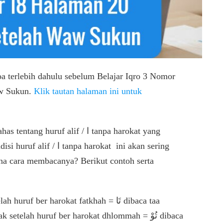
oa terlebih dahulu sebelum Belajar Iqro 3 Nomor
aw Sukun.
Klik tautan halaman ini untuk
.
ruf alif / ا tanpa harokat yang
na cara membacanya? Berikut contoh serta
Huruf alif / ا tanpa harokat terletak setelah huruf ber harokat fatkhah = تَا dibaca taa