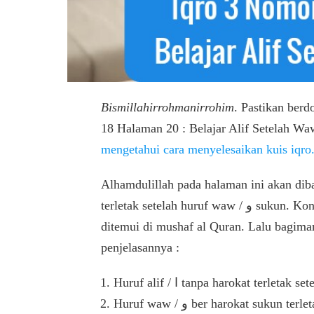
Bismillahirrohmanirrohim
. Pastikan berd
18 Halaman 20 : Belajar Alif Setelah W
mengetahui cara menyelesaikan kuis iqro
Alhamdulillah pada halaman ini akan dibahas tentang hu
terletak setelah huruf waw / و sukun. Kondisi huruf alif / ا tanpa harokat ini akan sering
ditemui di mushaf al Quran. Lalu bagima
penjelasannya :
Huruf waw / و ber harokat sukun terletak setelah huruf ber harokat dhlommah = تُوْ dibaca