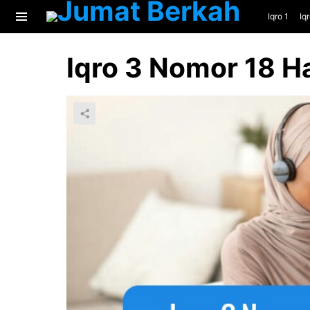
Iqro 1
Iq
Menu
Iqro 3 Nomor 18 