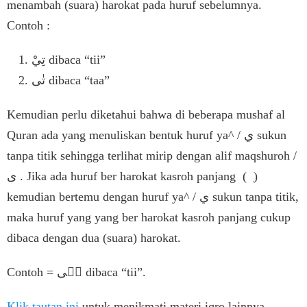
menambah (suara) harokat pada huruf sebelumnya.
Contoh :
تِيْ dibaca “tii”
تٰى dibaca “taa”
Kemudian perlu diketahui bahwa di beberapa mushaf al
Quran ada yang menuliskan bentuk huruf ya^ / ي sukun
tanpa titik sehingga terlihat mirip dengan alif maqshuroh /
ى . Jika ada huruf ber harokat kasroh panjang ( ٖ )
kemudian bertemu dengan huruf ya^ / ي sukun tanpa titik,
maka huruf yang yang ber harokat kasroh panjang cukup
dibaca dengan dua (suara) harokat.
Contoh = تٖى dibaca “tii”.
Klik tautan ini
untuk menikmati materi iqro lainnya.