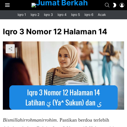
SEARCH
L
SWIT
Menu
SKIN
Iqro 1
Iqro 2
Iqro 3
Iqro 4
Iqro 5
Iqro 6
Acak
Iqro 3 Nomor 12 Halaman 14
Bismillahirrohmanirrohim
. Pastikan berdoa terlebih