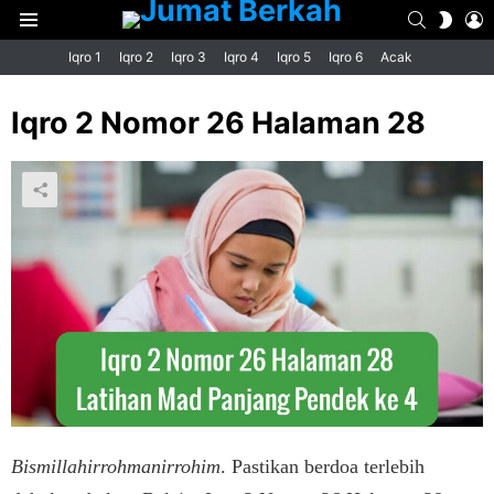
SEARCH
L
SWIT
Menu
SKIN
Iqro 1
Iqro 2
Iqro 3
Iqro 4
Iqro 5
Iqro 6
Acak
Iqro 2 Nomor 26 Halaman 28
Bismillahirrohmanirrohim
. Pastikan berdoa terlebih