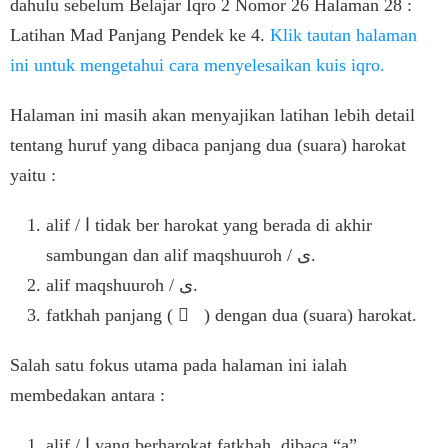
dahulu sebelum Belajar Iqro 2 Nomor 26 Halaman 28 :
Latihan Mad Panjang Pendek ke 4.
Klik tautan halaman
ini untuk mengetahui cara menyelesaikan kuis iqro.
Halaman ini masih akan menyajikan latihan lebih detail
tentang huruf yang dibaca panjang dua (suara) harokat
yaitu :
alif / ا tidak ber harokat yang berada di akhir
sambungan dan alif maqshuuroh / ى.
alif maqshuuroh / ى.
fatkhah panjang ( ٰ ) dengan dua (suara) harokat.
Salah satu fokus utama pada halaman ini ialah
membedakan antara :
alif / ا yang berharokat fatkhah, dibaca “a”