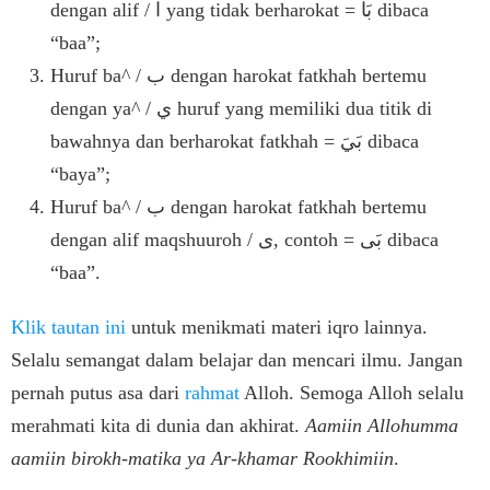
dengan alif / ا yang tidak berharokat = بَا dibaca
“baa”;
Huruf ba^ / ب dengan harokat fatkhah bertemu
dengan ya^ / ي huruf yang memiliki dua titik di
bawahnya dan berharokat fatkhah = بَيَ dibaca
“baya”;
Huruf ba^ / ب dengan harokat fatkhah bertemu
dengan alif maqshuuroh / ى, contoh = بَى dibaca
“baa”.
Klik tautan ini
untuk menikmati materi iqro lainnya.
Selalu semangat dalam belajar dan mencari ilmu. Jangan
pernah putus asa dari
rahmat
Alloh. Semoga Alloh selalu
merahmati kita di dunia dan akhirat.
Aamiin Allohumma
aamiin birokh-matika ya Ar-khamar Rookhimiin
.