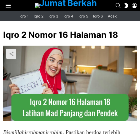
SEARCH
L
SWIT
Menu
SKIN
Iqro 1
Iqro 2
Iqro 3
Iqro 4
Iqro 5
Iqro 6
Acak
Iqro 2 Nomor 16 Halaman 18
Bismillahirrohmanirrohim
. Pastikan berdoa terlebih