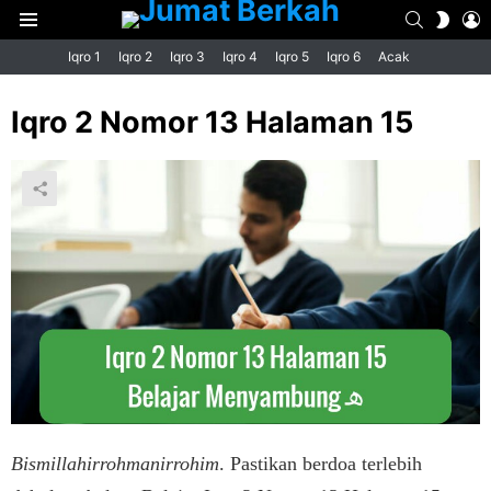
SEARCH
L
SWIT
Menu
SKIN
Iqro 1
Iqro 2
Iqro 3
Iqro 4
Iqro 5
Iqro 6
Acak
Iqro 2 Nomor 13 Halaman 15
Bismillahirrohmanirrohim
. Pastikan berdoa terlebih