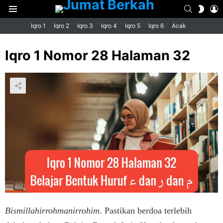
SEARCH
L
SWIT
Menu
SKIN
Iqro 1
Iqro 2
Iqro 3
Iqro 4
Iqro 5
Iqro 6
Acak
Iqro 1 Nomor 28 Halaman 32
Bismillahirrohmanirrohim
. Pastikan berdoa terlebih