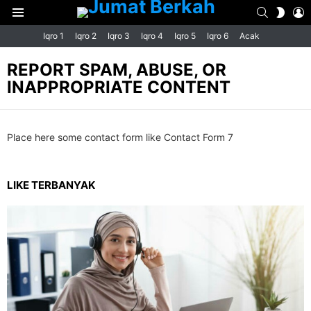
SEARCH
L
SWIT
Menu
SKIN
Iqro 1
Iqro 2
Iqro 3
Iqro 4
Iqro 5
Iqro 6
Acak
REPORT SPAM, ABUSE, OR
INAPPROPRIATE CONTENT
Place here some contact form like Contact Form 7
LIKE TERBANYAK